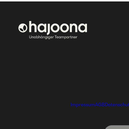
Bei hajoona kannst du dein eigenes, erfolgreiches 
aufbauen und eine einzigartige Ausbildung genieße
und deine Familie mit tollen Produkten versorgen.
Ⓒ 2026 hajoona GmbH
Impressum
AGB
Datenschu