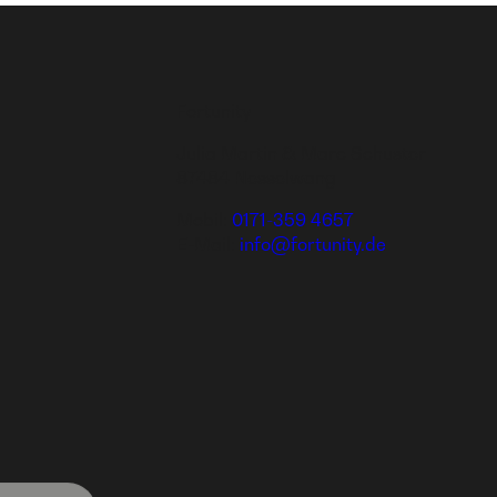
Fortunity
Julia Martin & Marc Schuster
87484 Nesselwang
Mobil:
0171-359 4657
E-Mail:
info@fortunity.de