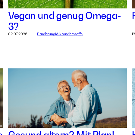
Vegan und genug Omega-
3?
02.07.2026
Ernährung
Mikronährstoffe
1
s
Gesund altern? Mit Plan!