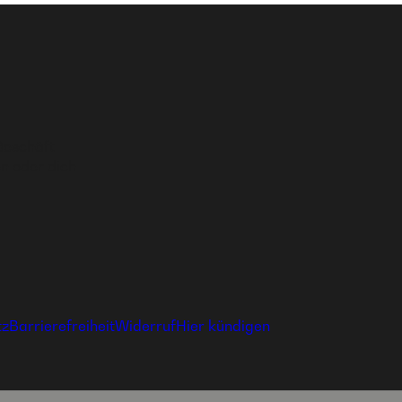
Geschäft
n oder dich
tz
Barrierefreiheit
Widerruf
Hier kündigen