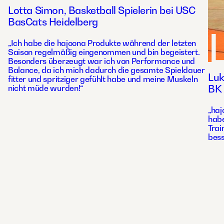
Lotta Simon, Basketball Spielerin bei USC
BasCats Heidelberg
„Ich habe die hajoona Produkte während der letzten
Saison regelmäßig eingenommen und bin begeistert.
Besonders überzeugt war ich von Performance und
Balance, da ich mich dadurch die gesamte Spieldauer
Luk
fitter und spritziger gefühlt habe und meine Muskeln
nicht müde wurden!“
BK 
„haj
habe
Trai
bess