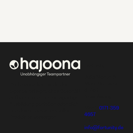
Fortunity
Julia Martin &
Marc Schuster
Bei hajoona kannst du dein
87484
eigenes, erfolgreiches Geschäft
Nesselwang
aufbauen und eine einzigartige
Ausbildung genießen oder dich
Mobil:
0171-359
und deine Familie mit tollen
4657
Produkten versorgen.
E-Mail:
info@fortunity.de